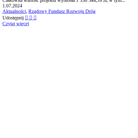
Całkowita wartość projektu wyniosła 1 336 544,39 zł, w tym...
1.07.2024
Aktualności
,
Rządowy Fundusz Rozwoju Dróg
Udostępnij
Czytaj więcej