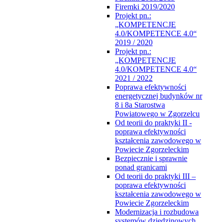
Firemki 2019/2020
Projekt pn.:
„KOMPETENCJE
4.0/KOMPETENCE 4.0“
2019 / 2020
Projekt pn.:
„KOMPETENCJE
4.0/KOMPETENCE 4.0“
2021 / 2022
Poprawa efektywności
energetycznej budynków nr
8 i 8a Starostwa
Powiatowego w Zgorzelcu
Od teorii do praktyki II -
poprawa efektywności
kształcenia zawodowego w
Powiecie Zgorzeleckim
Bezpiecznie i sprawnie
ponad granicami
Od teorii do praktyki III –
poprawa efektywności
kształcenia zawodowego w
Powiecie Zgorzeleckim
Modernizacja i rozbudowa
systemów dziedzinowych