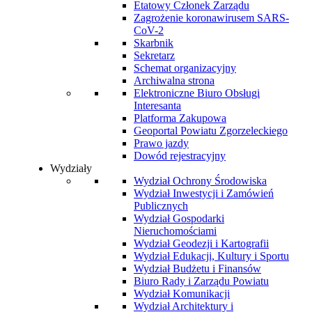
Etatowy Członek Zarządu
Zagrożenie koronawirusem SARS-
CoV-2
Skarbnik
Sekretarz
Schemat organizacyjny
Archiwalna strona
Elektroniczne Biuro Obsługi
Interesanta
Platforma Zakupowa
Geoportal Powiatu Zgorzeleckiego
Prawo jazdy
Dowód rejestracyjny
Wydziały
Wydział Ochrony Środowiska
Wydział Inwestycji i Zamówień
Publicznych
Wydział Gospodarki
Nieruchomościami
Wydział Geodezji i Kartografii
Wydział Edukacji, Kultury i Sportu
Wydział Budżetu i Finansów
Biuro Rady i Zarządu Powiatu
Wydział Komunikacji
Wydział Architektury i