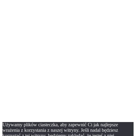
Używamy plików ciasteczka, aby zapewnić Ci jak najlepsze
wrażenia z korzystania z naszej witryny. Jeśli nadal będziesz
korzystać z tej witryny, będziemy zakładać, że jesteś z niej