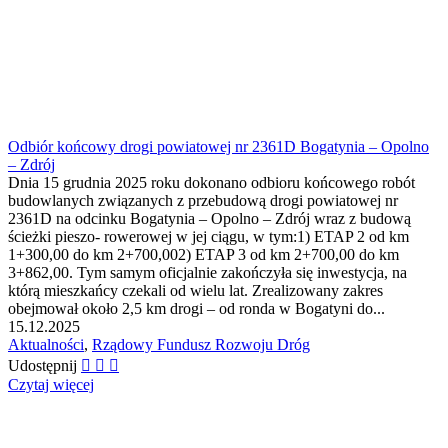
Odbiór końcowy drogi powiatowej nr 2361D Bogatynia – Opolno
– Zdrój
Dnia 15 grudnia 2025 roku dokonano odbioru końcowego robót
budowlanych związanych z przebudową drogi powiatowej nr
2361D na odcinku Bogatynia – Opolno – Zdrój wraz z budową
ścieżki pieszo- rowerowej w jej ciągu, w tym:1) ETAP 2 od km
1+300,00 do km 2+700,002) ETAP 3 od km 2+700,00 do km
3+862,00. Tym samym oficjalnie zakończyła się inwestycja, na
którą mieszkańcy czekali od wielu lat. Zrealizowany zakres
obejmował około 2,5 km drogi – od ronda w Bogatyni do...
15.12.2025
Aktualności
,
Rządowy Fundusz Rozwoju Dróg
Udostępnij
Czytaj więcej