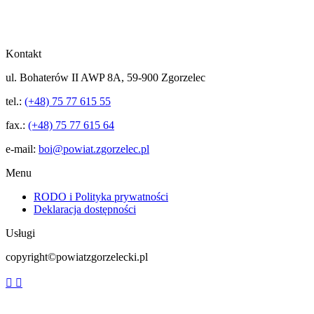
Kontakt
ul. Bohaterów II AWP 8A, 59-900 Zgorzelec
tel.:
(+48) 75 77 615 55
fax.:
(+48) 75 77 615 64
e-mail:
boi@powiat.zgorzelec.pl
Menu
RODO i Polityka prywatności
Deklaracja dostępności
Usługi
copyright©powiatzgorzelecki.pl
RSS
Facebook