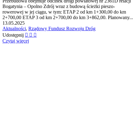
Przebudowa obejmuje odcinek drogi powiatowej nr 2361D relacji
Bogatynia – Opolno Zdrój wraz z budową ścieżki pieszo-
rowerowej w jej ciągu, w tym: ETAP 2 od km 1+300,00 do km
2+700,00 ETAP 3 od km 2+700,00 do km 3+862,00. Planowany...
13.05.2025
Aktualności
,
Rządowy Fundusz Rozwoju Dróg
Udostępnij
Czytaj więcej