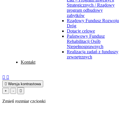
Strategicznych / Rządowy
program odbudowy
zabytków
Rządowy Fundusz Rozwoju
Dróg
Dotacje celowe
Państwowy Fundusz
Rehabilitacji Osób
Niepełnosprawnych
Realizacja zadań z funduszy
zewnętrznych
Kontakt
RSS
Facebook
Wersja kontrastowa
+
-
Powiększ
Zmniejsz
Zresetuj
czcionkę
czcionkę
czcionkę
Zmień rozmiar czcionki