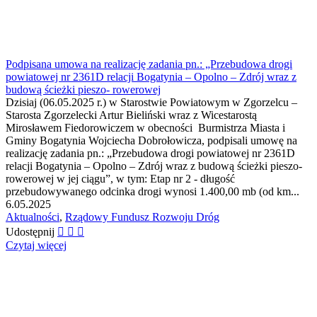
Podpisana umowa na realizację zadania pn.: „Przebudowa drogi
powiatowej nr 2361D relacji Bogatynia – Opolno – Zdrój wraz z
budową ścieżki pieszo- rowerowej
Dzisiaj (06.05.2025 r.) w Starostwie Powiatowym w Zgorzelcu –
Starosta Zgorzelecki Artur Bieliński wraz z Wicestarostą
Mirosławem Fiedorowiczem w obecności Burmistrza Miasta i
Gminy Bogatynia Wojciecha Dobrołowicza, podpisali umowę na
realizację zadania pn.: „Przebudowa drogi powiatowej nr 2361D
relacji Bogatynia – Opolno – Zdrój wraz z budową ścieżki pieszo-
rowerowej w jej ciągu”, w tym: Etap nr 2 - długość
przebudowywanego odcinka drogi wynosi 1.400,00 mb (od km...
6.05.2025
Aktualności
,
Rządowy Fundusz Rozwoju Dróg
Udostępnij
Czytaj więcej