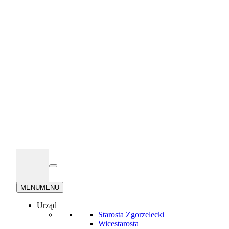
Przejdź
do
treści
Menu
główne
MENU
MENU
Urząd
Starosta Zgorzelecki
Wicestarosta