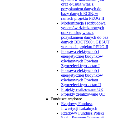
oraz e-usług wraz z
pozyskaniem danych do
bazy danych EGiB, w
ramach projektu PEUG II
Modernizacja i rozbudowa
systemów dziedzinowych
oraz e-usług wraz z
pozyskaniem danych do baz
danych BDOT500 i GESUT
w ramach projektu PEUG II
Poprawa efektywności
energetycznej budynków
oświatowych Powiatu
Zgorzeleckiego - etap I
Poprawa efektywności
energetycznej budynków
oświatowych Powiatu
Zgorzeleckiego - etap II
Projekty realizowane UE
Projekty zrealizowane UE
Fundusze rządowe
Rządowy Fundusz
Inwestycji Lokalnych
Rządowy Fundusz Polski
Ład – Program Inwestycji