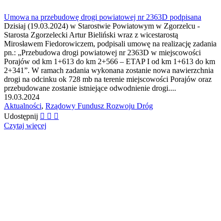
Umowa na przebudowę drogi powiatowej nr 2363D podpisana
Dzisiaj (19.03.2024) w Starostwie Powiatowym w Zgorzelcu -
Starosta Zgorzelecki Artur Bieliński wraz z wicestarostą
Mirosławem Fiedorowiczem, podpisali umowę na realizację zadania
pn.: „Przebudowa drogi powiatowej nr 2363D w miejscowości
Porajów od km 1+613 do km 2+566 – ETAP I od km 1+613 do km
2+341”. W ramach zadania wykonana zostanie nowa nawierzchnia
drogi na odcinku ok 728 mb na terenie miejscowości Porajów oraz
przebudowane zostanie istniejące odwodnienie drogi....
19.03.2024
Aktualności
,
Rządowy Fundusz Rozwoju Dróg
Udostępnij
Czytaj więcej