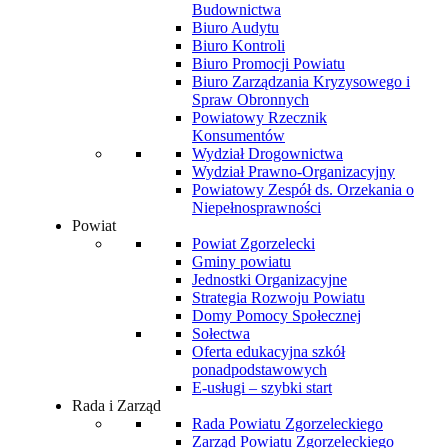
Budownictwa
Biuro Audytu
Biuro Kontroli
Biuro Promocji Powiatu
Biuro Zarządzania Kryzysowego i
Spraw Obronnych
Powiatowy Rzecznik
Konsumentów
Wydział Drogownictwa
Wydział Prawno-Organizacyjny
Powiatowy Zespół ds. Orzekania o
Niepełnosprawności
Powiat
Powiat Zgorzelecki
Gminy powiatu
Jednostki Organizacyjne
Strategia Rozwoju Powiatu
Domy Pomocy Społecznej
Sołectwa
Oferta edukacyjna szkół
ponadpodstawowych
E-usługi – szybki start
Rada i Zarząd
Rada Powiatu Zgorzeleckiego
Zarząd Powiatu Zgorzeleckiego