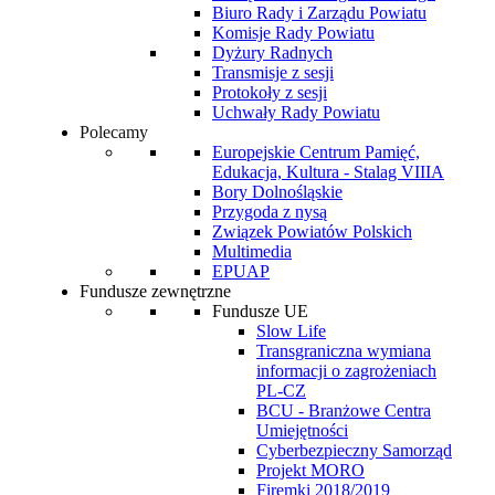
Biuro Rady i Zarządu Powiatu
Komisje Rady Powiatu
Dyżury Radnych
Transmisje z sesji
Protokoły z sesji
Uchwały Rady Powiatu
Polecamy
Europejskie Centrum Pamięć,
Edukacja, Kultura - Stalag VIIIA
Bory Dolnośląskie
Przygoda z nysą
Związek Powiatów Polskich
Multimedia
EPUAP
Fundusze zewnętrzne
Fundusze UE
Slow Life
Transgraniczna wymiana
informacji o zagrożeniach
PL-CZ
BCU - Branżowe Centra
Umiejętności
Cyberbezpieczny Samorząd
Projekt MORO
Firemki 2018/2019